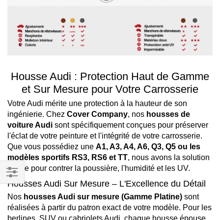
Housse Audi : Protection Haut de Gamme
et Sur Mesure pour Votre Carrosserie
Votre Audi mérite une protection à la hauteur de son
ingénierie. Chez
Cover Company
, nos
housses de
voiture Audi
sont spécifiquement conçues pour préserver
l'éclat de votre peinture et l'intégrité de votre carrosserie.
Que vous possédiez une
A1, A3, A4, A6, Q3, Q5 ou les
modèles sportifs RS3, RS6 et TT
, nous avons la solution
idéale pour contrer la poussière, l'humidité et les UV.
Housses Audi Sur Mesure – L'Excellence du Détail
Filtrer
Nos
housses Audi sur mesure (Gamme Platine)
sont
par
réalisées à partir du patron exact de votre modèle. Pour les
berlines, SUV ou cabriolets Audi, chaque housse épouse