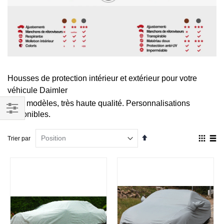
Housses de protection intérieur et extérieur pour votre
véhicule Daimler
Tous modèles, très haute qualité. Personnalisations
disponibles.
Filtrer
par
Par
Affich
Trier par
ordre
en
décroissant
Grille
List