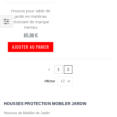
Housse pour table de
jardin en matériau
résistant de marque
Hentex
Filtrer
65,00 €
par
AJOUTER AU PANIER
Page
Page
Précédent
Page
Vous lisez actuellement la 
1
2
Afficher
HOUSSES PROTECTION MOBILER JARDIN
Housses de Mobilier de Jardin