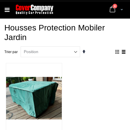
articles
0
Cart
Housses Protection Mobiler
Jardin
Par
Affich
Trier par
ordre
en
décroissant
Grille
List