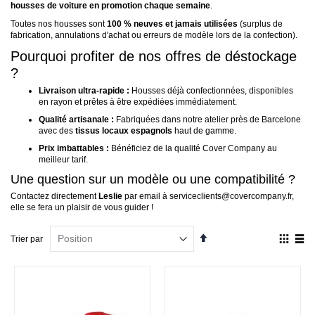
housses de voiture en promotion chaque semaine
.
Toutes nos housses sont
100 % neuves et jamais utilisées
(surplus de
fabrication, annulations d'achat ou erreurs de modèle lors de la confection).
Pourquoi profiter de nos offres de déstockage
?
Livraison ultra-rapide :
Housses déjà confectionnées, disponibles
en rayon et prêtes à être expédiées immédiatement.
Qualité artisanale :
Fabriquées dans notre atelier près de Barcelone
avec des
tissus locaux espagnols
haut de gamme.
Prix imbattables :
Bénéficiez de la qualité Cover Company au
meilleur tarif.
Une question sur un modèle ou une compatibilité ?
Contactez directement
Leslie
par email à
serviceclients@covercompany.fr
,
elle se fera un plaisir de vous guider !
Par
Affich
Trier par
ordre
en
décroissant
Grille
List