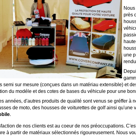
Nous 
près 
houss
véhic
passi
haute
houss
une pr
rendu
Depui
gamme
 semi sur mesure (conçues dans un matériau extensible) et des h
tion du modéle et des cotes de bases du véhicule pour une bon
des années, d'autres produits de qualité sont venus se gréffer à n
sses de moto, des housses de voiturettes de golf ainsi qu'une
bile
.
sfaction de nos clients est au coeur de nos préoccupations. C'
ure à partir de matériaux sélectionnés rigoureusement. Nous vou