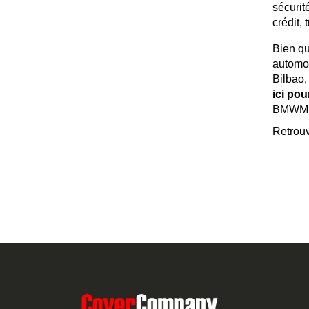
sécurit
crédit,
Bien qu
automob
Bilbao,
ici pou
BMWM de
Retrouv