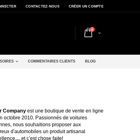
NNECTER
CONTACTEZ-NOUS
CRÉER UN COMPTE
articles
0
Cart
r
SOIRES
COMMENTAIRES CLIENTS
BLOG
r Company
est une boutique de vente en ligne
n octobre 2010. Passionnés de voitures
nnes, nous souhaitions proposer aux
eux d'automobiles un produit artisanal
llence.... et c'est chose faite!