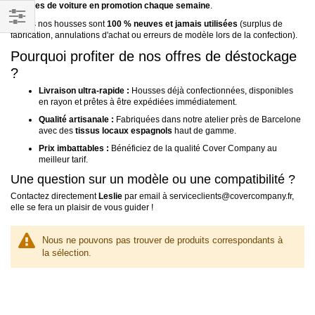
housses de voiture en promotion chaque semaine
.
Toutes nos housses sont
100 % neuves et jamais utilisées
(surplus de
Filtrer
fabrication, annulations d'achat ou erreurs de modèle lors de la confection).
par
Pourquoi profiter de nos offres de déstockage
?
Livraison ultra-rapide :
Housses déjà confectionnées, disponibles
en rayon et prêtes à être expédiées immédiatement.
Qualité artisanale :
Fabriquées dans notre atelier près de Barcelone
avec des
tissus locaux espagnols
haut de gamme.
Prix imbattables :
Bénéficiez de la qualité Cover Company au
meilleur tarif.
Une question sur un modèle ou une compatibilité ?
Contactez directement
Leslie
par email à
serviceclients@covercompany.fr
,
elle se fera un plaisir de vous guider !
Nous ne pouvons pas trouver de produits correspondants à
la sélection.