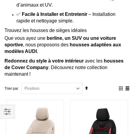
d’animaux et UV.
✅
Facile à Installer et Entretenir
– Installation
rapide et nettoyage simple.
Trouvez les housses de sièges idéales
Que vous ayez une
berline, un SUV ou une voiture
sportive
, nous proposons des
housses adaptées aux
modèles AUDI
.
Redonnez du style à votre intérieur
avec les
housses
de Cover Company
. Découvrez notre collection
maintenant !
Par
Affich
Trier par
ordre
en
décroissant
Grille
List
Filtrer
par