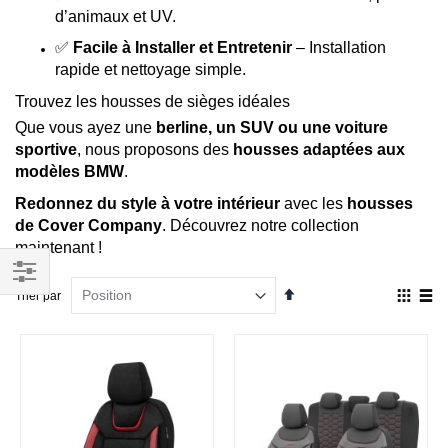
d’animaux et UV.
✅
Facile à Installer et Entretenir
– Installation
rapide et nettoyage simple.
Trouvez les housses de sièges idéales
Que vous ayez une
berline, un SUV ou une voiture
sportive
, nous proposons des
housses adaptées aux
modèles BMW
.
Redonnez du style à votre intérieur
avec les
housses
de Cover Company
. Découvrez notre collection
maintenant !
Par
Affich
Trier par
Filtrer
ordre
en
décroissant
Grille
List
par