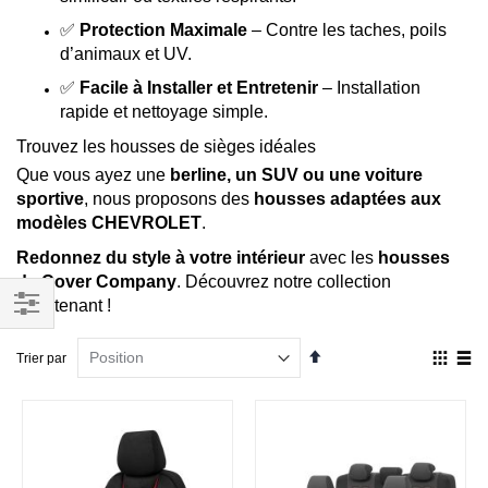
✅
Protection Maximale
– Contre les taches, poils
d’animaux et UV.
✅
Facile à Installer et Entretenir
– Installation
rapide et nettoyage simple.
Trouvez les housses de sièges idéales
Que vous ayez une
berline, un SUV ou une voiture
sportive
, nous proposons des
housses adaptées aux
modèles CHEVROLET
.
Redonnez du style à votre intérieur
avec les
housses
de Cover Company
. Découvrez notre collection
maintenant !
Filtrer
Par
Affich
Trier par
par
ordre
en
décroissant
Grille
List