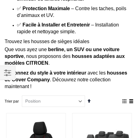
✅
Protection Maximale
– Contre les taches, poils
d’animaux et UV.
✅
Facile à Installer et Entretenir
– Installation
rapide et nettoyage simple.
Trouvez les housses de sièges idéales
Que vous ayez une
berline, un SUV ou une voiture
sportive
, nous proposons des
housses adaptées aux
modèles CITROEN
.
Redonnez du style à votre intérieur
avec les
housses
de Cover Company
. Découvrez notre collection
Filtrer
maintenant !
par
Par
Affich
Trier par
ordre
en
décroissant
Grille
List