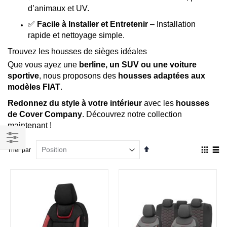
d’animaux et UV.
✅
Facile à Installer et Entretenir
– Installation
rapide et nettoyage simple.
Trouvez les housses de sièges idéales
Que vous ayez une
berline, un SUV ou une voiture
sportive
, nous proposons des
housses adaptées aux
modèles FIAT
.
Redonnez du style à votre intérieur
avec les
housses
de Cover Company
. Découvrez notre collection
maintenant !
Par
Affich
Trier par
Filtrer
ordre
en
décroissant
Grille
List
par