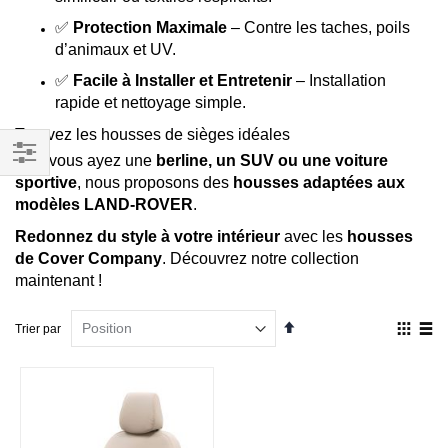
✅
Protection Maximale
– Contre les taches, poils
d’animaux et UV.
✅
Facile à Installer et Entretenir
– Installation
rapide et nettoyage simple.
Trouvez les housses de sièges idéales
Que vous ayez une
berline, un SUV ou une voiture
Filtrer
sportive
, nous proposons des
housses adaptées aux
modèles LAND-ROVER
.
par
Redonnez du style à votre intérieur
avec les
housses
de Cover Company
. Découvrez notre collection
maintenant !
Par
Affich
Trier par
ordre
en
décroissant
Grille
List