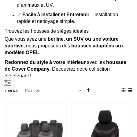
d’animaux et UV.
✅
Facile à Installer et Entretenir
– Installation
rapide et nettoyage simple.
Trouvez les housses de sièges idéales
Que vous ayez une
berline, un SUV ou une voiture
sportive
, nous proposons des
housses adaptées aux
modèles OPEL
.
Redonnez du style à votre intérieur
avec les
housses
de Cover Company
. Découvrez notre collection
maintenant !
Par
Affich
Trier par
Filtrer
ordre
en
décroissant
Grille
List
par