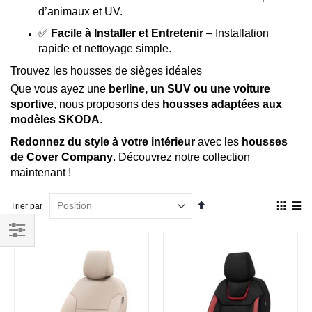
d’animaux et UV.
✅
Facile à Installer et Entretenir
– Installation
rapide et nettoyage simple.
Trouvez les housses de sièges idéales
Que vous ayez une
berline, un SUV ou une voiture
sportive
, nous proposons des
housses adaptées aux
modèles SKODA
.
Redonnez du style à votre intérieur
avec les
housses
de Cover Company
. Découvrez notre collection
maintenant !
Par
Affich
Trier par
ordre
en
décroissant
Grille
List
Filtrer
par