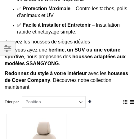
✅
Protection Maximale
– Contre les taches, poils
d’animaux et UV.
✅
Facile à Installer et Entretenir
– Installation
rapide et nettoyage simple.
Trouvez les housses de sièges idéales
Que vous ayez une
berline, un SUV ou une voiture
sportive
, nous proposons des
housses adaptées aux
Filtrer
modèles SSANGYONG
.
par
Redonnez du style à votre intérieur
avec les
housses
de Cover Company
. Découvrez notre collection
maintenant !
Par
Affich
Trier par
ordre
en
décroissant
Grille
List