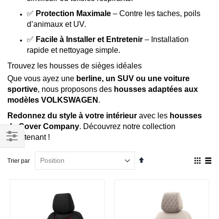
✅
Protection Maximale
– Contre les taches, poils
d’animaux et UV.
✅
Facile à Installer et Entretenir
– Installation
rapide et nettoyage simple.
Trouvez les housses de sièges idéales
Que vous ayez une
berline, un SUV ou une voiture
sportive
, nous proposons des
housses adaptées aux
modèles VOLKSWAGEN
.
Redonnez du style à votre intérieur
avec les
housses
de Cover Company
. Découvrez notre collection
maintenant !
Filtrer
Par
Affich
Trier par
par
ordre
en
décroissant
Grille
List