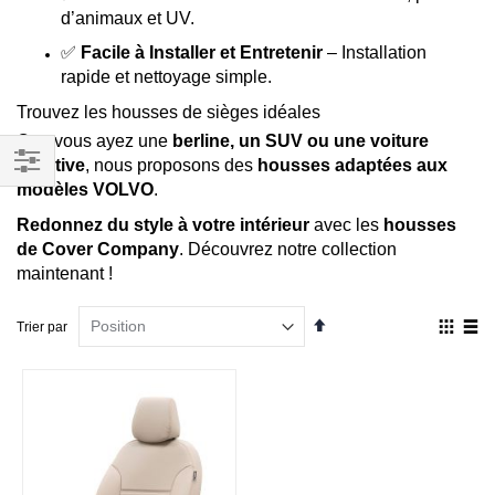
d’animaux et UV.
✅
Facile à Installer et Entretenir
– Installation
rapide et nettoyage simple.
Trouvez les housses de sièges idéales
Que vous ayez une
berline, un SUV ou une voiture
sportive
, nous proposons des
housses adaptées aux
modèles VOLVO
.
Filtrer
par
Redonnez du style à votre intérieur
avec les
housses
de Cover Company
. Découvrez notre collection
maintenant !
Par
Affich
Trier par
ordre
en
décroissant
Grille
List