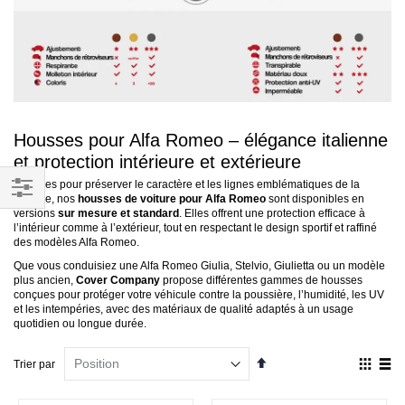
Housses pour Alfa Romeo – élégance italienne
et protection intérieure et extérieure
Pensées pour préserver le caractère et les lignes emblématiques de la
marque, nos
housses de voiture pour Alfa Romeo
sont disponibles en
Filtrer
versions
sur mesure et standard
. Elles offrent une protection efficace à
l’intérieur comme à l’extérieur, tout en respectant le design sportif et raffiné
par
des modèles Alfa Romeo.
Que vous conduisiez une Alfa Romeo Giulia, Stelvio, Giulietta ou un modèle
plus ancien,
Cover Company
propose différentes gammes de housses
conçues pour protéger votre véhicule contre la poussière, l’humidité, les UV
et les intempéries, avec des matériaux de qualité adaptés à un usage
quotidien ou longue durée.
Par
Affich
Trier par
ordre
en
décroissant
Grille
List