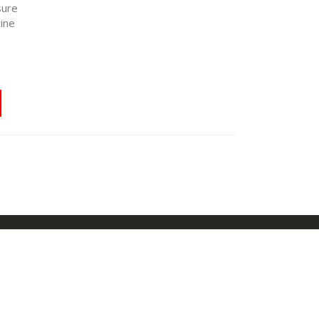
sure
ine
CONTACT
Nous répondons à vos questions