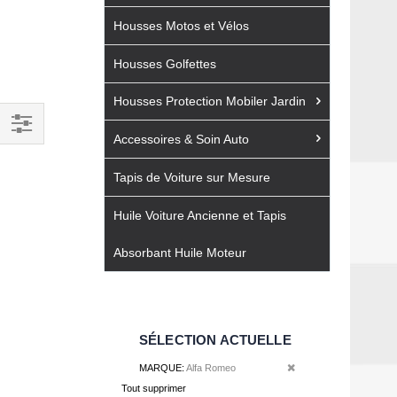
Housses Motos et Vélos
Housses Golfettes
Housses Protection Mobiler Jardin
Accessoires & Soin Auto
Filtrer
par
Tapis de Voiture sur Mesure
Huile Voiture Ancienne et Tapis
Absorbant Huile Moteur
SÉLECTION ACTUELLE
Retirer cet élément
MARQUE
Alfa Romeo
Tout supprimer