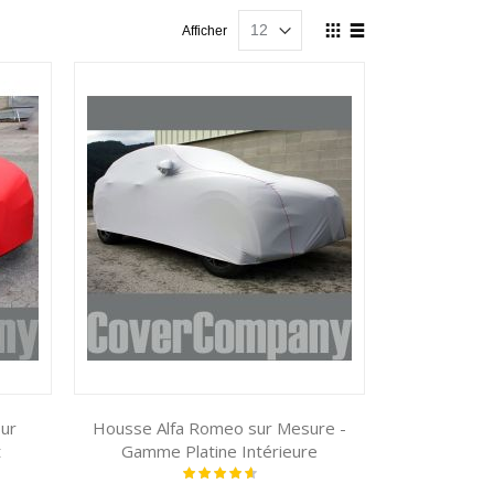
Afficher
Afficher
en
Grille
Liste
ur
Housse Alfa Romeo sur Mesure -
t
Gamme Platine Intérieure
Notation:
96%