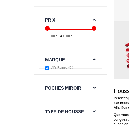
PRIX
179,00 € - 495,00 €
MARQUE
items
Alfa Romeo
5
POCHES MIROIR
Housse
Pensées p
sur mesu
Alfa Rom
TYPE DE HOUSSE
Que vous 
conçues p
quotidien