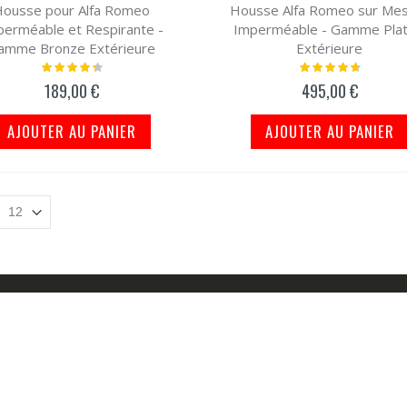
ousse pour Alfa Romeo
Housse Alfa Romeo sur Me
perméable et Respirante -
Imperméable - Gamme Plat
amme Bronze Extérieure
Extérieure
Notation:
Notation:
90%
96%
189,00 €
495,00 €
AJOUTER AU PANIER
AJOUTER AU PANIER
COMPTE
NOS SERVICES
ompte
Qui Sommes-Nous?