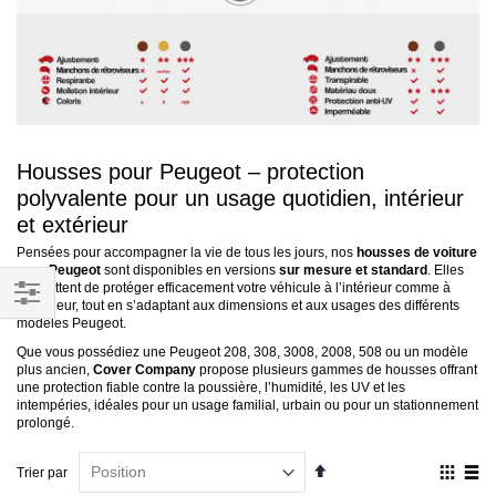
Housses pour Peugeot – protection
polyvalente pour un usage quotidien, intérieur
et extérieur
Pensées pour accompagner la vie de tous les jours, nos
housses de voiture
pour Peugeot
sont disponibles en versions
sur mesure et standard
. Elles
permettent de protéger efficacement votre véhicule à l’intérieur comme à
l’extérieur, tout en s’adaptant aux dimensions et aux usages des différents
Filtrer
modèles Peugeot.
par
Que vous possédiez une Peugeot 208, 308, 3008, 2008, 508 ou un modèle
plus ancien,
Cover Company
propose plusieurs gammes de housses offrant
une protection fiable contre la poussière, l’humidité, les UV et les
intempéries, idéales pour un usage familial, urbain ou pour un stationnement
prolongé.
Par
Affich
Trier par
ordre
en