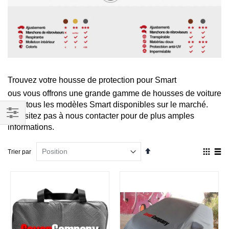
Trouvez votre housse de protection pour Smart
ous vous offrons une grande gamme de housses de voiture
pour tous les modèles Smart disponibles sur le marché.
N'hésitez pas à nous contacter pour de plus amples
Filtrer
informations.
par
Par
Affich
Trier par
ordre
en
décroissant
Grille
List