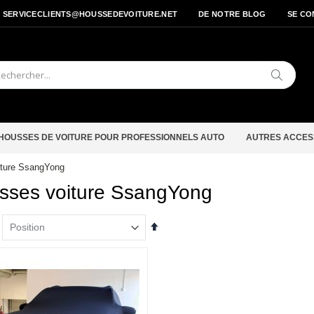
- SERVICECLIENTS@HOUSSEDEVOITURE.NET
DE NOTRE BLOG
SE CO
Cherche
HOUSSES DE VOITURE POUR PROFESSIONNELS AUTO
AUTRES ACCES
iture SsangYong
sses voiture SsangYong
Par
ordre
décroissant