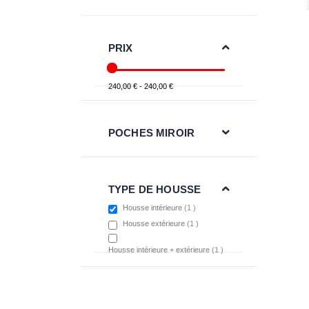
PRIX
240,00 € - 240,00 €
POCHES MIROIR
TYPE DE HOUSSE
item
Housse intérieure
1
item
Housse extérieure
1
item
Housse intérieure + extérieure
1