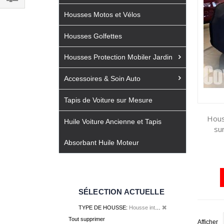
Filtrer
Housses Motos et Vélos
par
Housses Golfettes
Housses Protection Mobiler Jardin
Accessoires & Soin Auto
Tapis de Voiture sur Mesure
Hous
Huile Voiture Ancienne et Tapis
su
Absorbant Huile Moteur
SÉLECTION ACTUELLE
Retirer cet élément
TYPE DE HOUSSE
Housse intérieure
Tout supprimer
Afficher