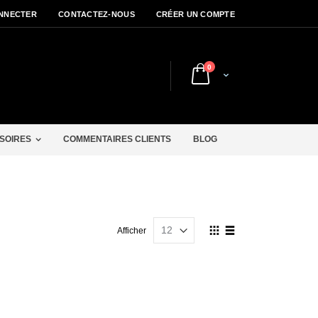
NNECTER
CONTACTEZ-NOUS
CRÉER UN COMPTE
articles
0
Cart
r
SOIRES
COMMENTAIRES CLIENTS
BLOG
Afficher
Afficher
en
Grille
Liste