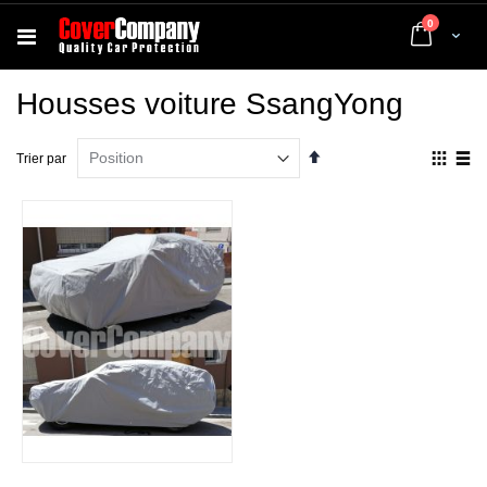
articles
0
Cart
Housses voiture SsangYong
Par
Affich
Trier par
ordre
en
décroissant
Grille
List