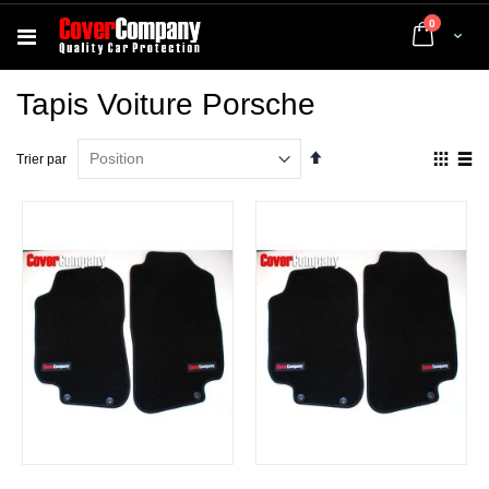
articles
0
Cart
Tapis Voiture Porsche
Par
Affich
Trier par
ordre
en
décroissant
Grille
List