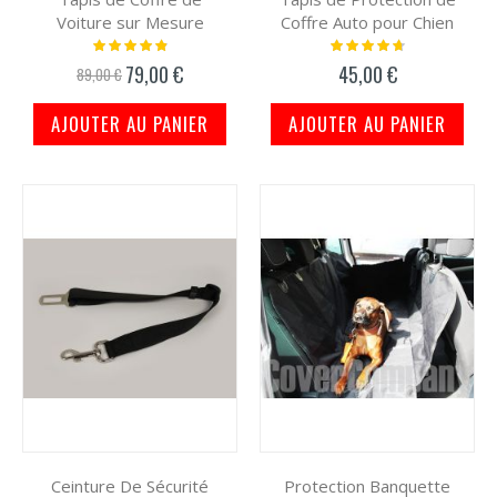
Voiture sur Mesure
Coffre Auto pour Chien
Notation:
Notation:
100%
97%
79,00 €
45,00 €
Prix
89,00 €
spécial
AJOUTER AU PANIER
AJOUTER AU PANIER
Ceinture De Sécurité
Protection Banquette