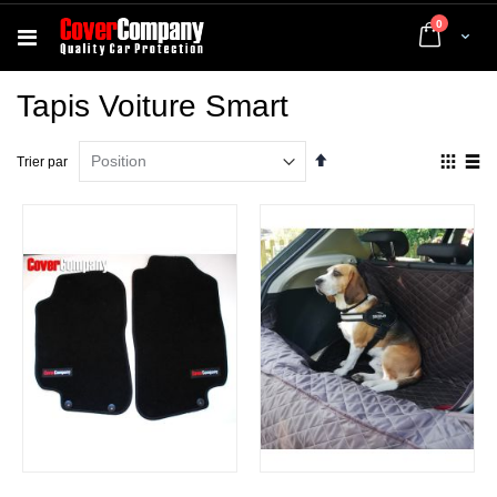
articles
0
Cart
Tapis Voiture Smart
Par
Affich
Trier par
ordre
en
décroissant
Grille
List