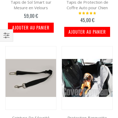
Tapis de Sol Smart sur
Tapis de Protection de
Mesure en Velours
Coffre Auto pour Chien
Notation:
59,00 €
97%
45,00 €
AJOUTER AU PANIER
AJOUTER AU PANIER
Filtrer
par
Ceinture De Sécurité
Protection Banquette