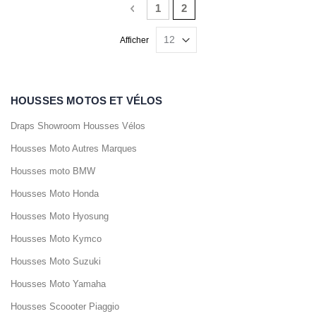
Page
Page
Précédent
Page
Vous lisez actuellement la 
1
2
Afficher
HOUSSES MOTOS ET VÉLOS
Draps Showroom Housses Vélos
Housses Moto Autres Marques
Housses moto BMW
Housses Moto Honda
Housses Moto Hyosung
Housses Moto Kymco
Housses Moto Suzuki
Housses Moto Yamaha
Housses Scoooter Piaggio