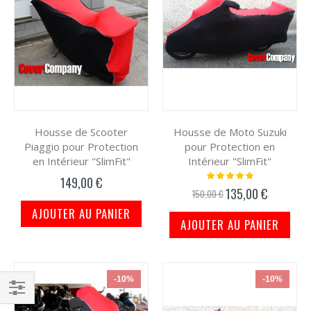
Housse de Scooter
Housse de Moto Suzuki
Piaggio pour Protection
pour Protection en
en Intérieur "SlimFit"
Intérieur "SlimFit"
Notation:
149,00 €
100%
135,00 €
Prix
150,00 €
spécial
AJOUTER AU PANIER
AJOUTER AU PANIER
-10%
-10%
Filtrer