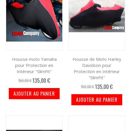
par
Housse moto Yamaha
Housse de Moto Harley
pour Protection en
Davidson pour
Intérieur "SlimFit"
Protection en Intérieur
"SlimFit"
135,00 €
Prix
150,00 €
spécial
135,00 €
Prix
150,00 €
spécial
AJOUTER AU PANIER
AJOUTER AU PANIER