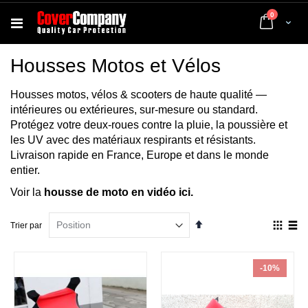
articles
0
Cart
Housses Motos et Vélos
Housses motos, vélos & scooters de haute qualité —
intérieures ou extérieures, sur-mesure ou standard.
Protégez votre deux-roues contre la pluie, la poussière et
les UV avec des matériaux respirants et résistants.
Livraison rapide en France, Europe et dans le monde
entier.
Voir la
housse de moto en vidéo ici.
Par
Affich
Trier par
ordre
en
décroissant
Grille
List
-10%