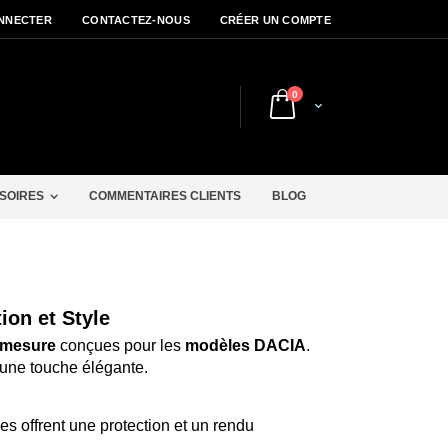
NNECTER
CONTACTEZ-NOUS
CRÉER UN COMPTE
articles
0
Cart
r
SOIRES
COMMENTAIRES CLIENTS
BLOG
on et Style
 mesure
conçues pour les
modèles DACIA
.
t une touche élégante.
s offrent une protection et un rendu