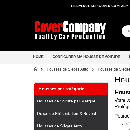
BIENVENUE SUR COVER COMPANY 
HOME
CONFIGURER MA HOUSSE DE VOITURE
Accueil
Housses de Siège
Housses de Sièges Auto
Hou
Housses par catégorie
Houss
Votre v
Housses de Voiture par Marque
Protége
Draps de Présentation & Reveal
Pourquo
Housses de Sièges Auto
i