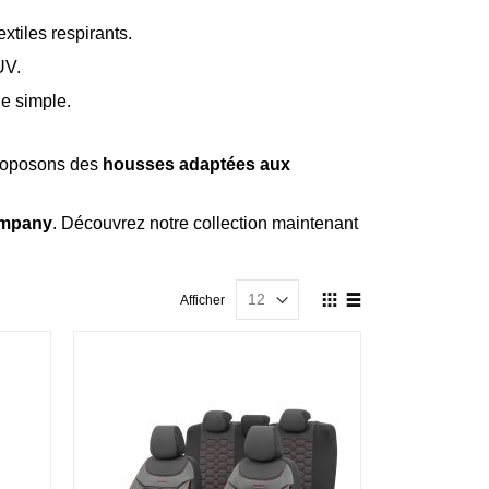
xtiles respirants.
UV.
ge simple.
roposons des
housses adaptées aux
ompany
. Découvrez notre collection maintenant
Afficher
Afficher
en
Grille
Liste