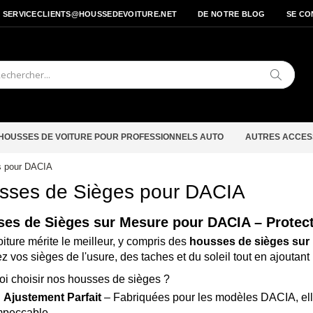
- SERVICECLIENTS@HOUSSEDEVOITURE.NET
DE NOTRE BLOG
SE CO
Cherche
HOUSSES DE VOITURE POUR PROFESSIONNELS AUTO
AUTRES ACCES
s pour DACIA
sses de Sièges pour DACIA
es de Sièges sur Mesure pour DACIA – Protecti
oiture mérite le meilleur, y compris des
housses de sièges sur
z vos sièges de l'usure, des taches et du soleil tout en ajoutan
i choisir nos housses de sièges ?
✅
Ajustement Parfait
– Fabriquées pour les modèles DACIA, elle
mpeccable.