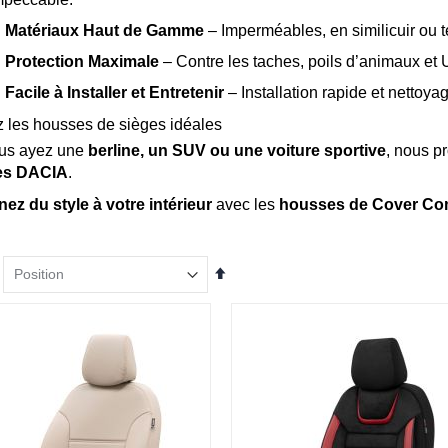
✅
Matériaux Haut de Gamme
– Imperméables, en similicuir ou te
✅
Protection Maximale
– Contre les taches, poils d’animaux et 
✅
Facile à Installer et Entretenir
– Installation rapide et nettoya
 les housses de sièges idéales
us ayez une
berline, un SUV ou une voiture sportive
, nous p
es DACIA
.
z du style à votre intérieur
avec les
housses de Cover C
Par
ordre
décroissant