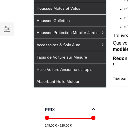
Housses Motos et Vélos
Housses Golfettes
Housses Protection Mobiler Jardin
Trouvez
Filtrer
Que vo
par
Accessoires & Soin Auto
modèl
Tapis de Voiture sur Mesure
Redonne
!
Huile Voiture Ancienne et Tapis
Trier par
Absorbant Huile Moteur
PRIX
149,00 € - 229,00 €