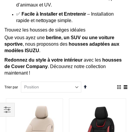
d’animaux et UV.
✅
Facile à Installer et Entretenir
– Installation
rapide et nettoyage simple.
Trouvez les housses de sièges idéales
Que vous ayez une
berline, un SUV ou une voiture
sportive
, nous proposons des
housses adaptées aux
modèles ISUZU
.
Redonnez du style à votre intérieur
avec les
housses
de Cover Company
. Découvrez notre collection
maintenant !
Par
Affich
Trier par
ordre
en
décroissant
Grille
List
Filtrer
par