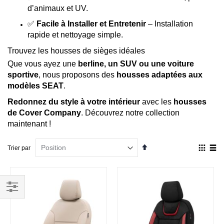
d’animaux et UV.
✅
Facile à Installer et Entretenir
– Installation
rapide et nettoyage simple.
Trouvez les housses de sièges idéales
Que vous ayez une
berline, un SUV ou une voiture
sportive
, nous proposons des
housses adaptées aux
modèles SEAT
.
Redonnez du style à votre intérieur
avec les
housses
de Cover Company
. Découvrez notre collection
maintenant !
Par
Affich
Trier par
ordre
en
décroissant
Grille
List
Filtrer
par