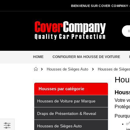
BIENVENUE SUR COVER COMPANY 
HOME
CONFIGURER MA HOUSSE DE VOITURE
Accueil
Housses de Siège
Housses de Sièges Auto
Hou
Housses par catégorie
Houss
Votre v
Housses de Voiture par Marque
Protége
Draps de Présentation & Reveal
Pourquo
Housses de Sièges Auto
i