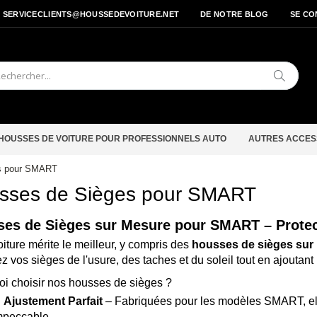
- SERVICECLIENTS@HOUSSEDEVOITURE.NET
DE NOTRE BLOG
SE CO
Cherche
HOUSSES DE VOITURE POUR PROFESSIONNELS AUTO
AUTRES ACCES
s pour SMART
sses de Sièges pour SMART
es de Sièges sur Mesure pour SMART – Protect
oiture mérite le meilleur, y compris des
housses de sièges sur
z vos sièges de l'usure, des taches et du soleil tout en ajoutan
i choisir nos housses de sièges ?
✅
Ajustement Parfait
– Fabriquées pour les modèles SMART, elle
mpeccable.