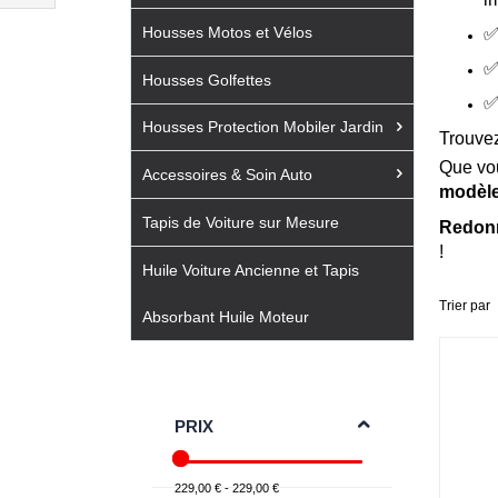
Filtrer
Housses Motos et Vélos
par
Housses Golfettes
Housses Protection Mobiler Jardin
Trouvez
Que vo
Accessoires & Soin Auto
modèl
Tapis de Voiture sur Mesure
Redonne
!
Huile Voiture Ancienne et Tapis
Trier par
Absorbant Huile Moteur
PRIX
229,00 € - 229,00 €