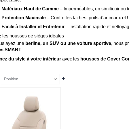
✅
Matériaux Haut de Gamme
– Imperméables, en similicuir ou te
✅
Protection Maximale
– Contre les taches, poils d’animaux et 
✅
Facile à Installer et Entretenir
– Installation rapide et nettoya
 les housses de sièges idéales
us ayez une
berline, un SUV ou une voiture sportive
, nous p
es SMART
.
z du style à votre intérieur
avec les
housses de Cover C
Par
ordre
décroissant