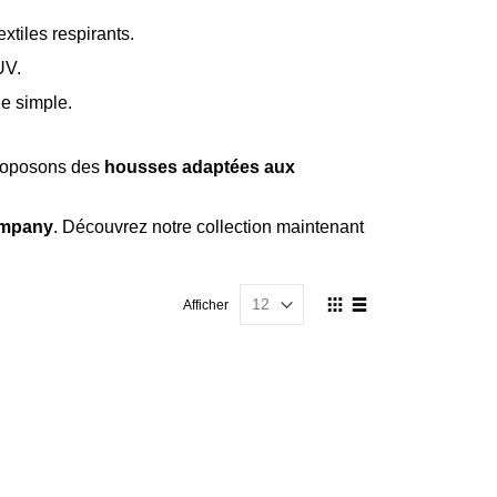
xtiles respirants.
UV.
ge simple.
roposons des
housses adaptées aux
ompany
. Découvrez notre collection maintenant
Afficher
Afficher
en
Grille
Liste