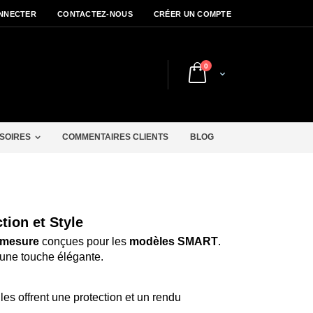
NNECTER
CONTACTEZ-NOUS
CRÉER UN COMPTE
articles
0
Cart
r
SOIRES
COMMENTAIRES CLIENTS
BLOG
ion et Style
 mesure
conçues pour les
modèles SMART
.
t une touche élégante.
s offrent une protection et un rendu