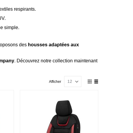
xtiles respirants.
UV.
ge simple.
roposons des
housses adaptées aux
ompany
. Découvrez notre collection maintenant
Afficher
Afficher
en
Grille
Liste