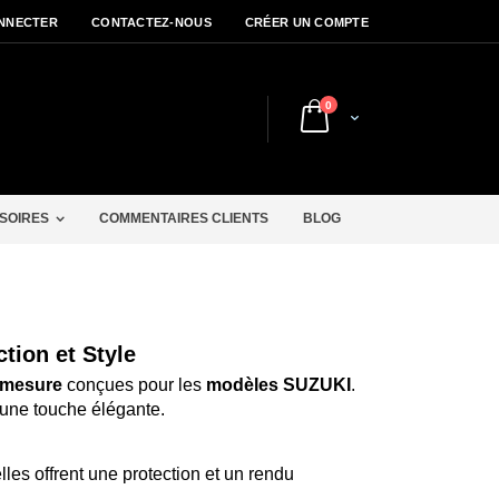
NNECTER
CONTACTEZ-NOUS
CRÉER UN COMPTE
articles
0
Cart
r
SOIRES
COMMENTAIRES CLIENTS
BLOG
tion et Style
 mesure
conçues pour les
modèles SUZUKI
.
t une touche élégante.
es offrent une protection et un rendu