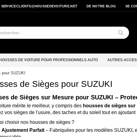
- SERVICECLIENTS@HOUSSEDEVOITURE.NET
DE NOTRE BLOG
SE CO
Cherche
HOUSSES DE VOITURE POUR PROFESSIONNELS AUTO
AUTRES ACCES
s pour SUZUKI
sses de Sièges pour SUZUKI
es de Sièges sur Mesure pour SUZUKI – Protec
oiture mérite le meilleur, y compris des
housses de sièges sur
z vos sièges de l'usure, des taches et du soleil tout en ajoutan
i choisir nos housses de sièges ?
✅
Ajustement Parfait
– Fabriquées pour les modèles SUZUKI, ell
mpeccable.