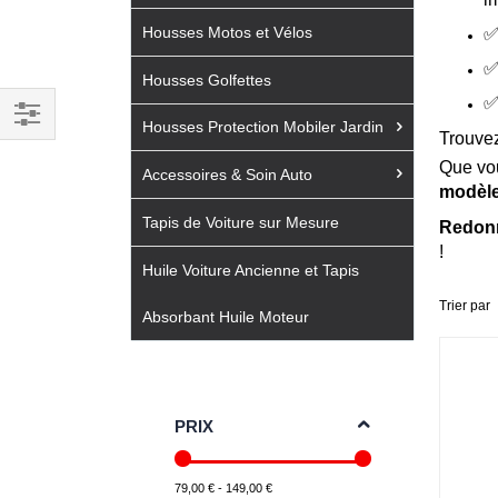
Housses Motos et Vélos
Housses Golfettes
Housses Protection Mobiler Jardin
Trouvez
Filtrer
Que vo
par
Accessoires & Soin Auto
modèl
Tapis de Voiture sur Mesure
Redonne
!
Huile Voiture Ancienne et Tapis
Trier par
Absorbant Huile Moteur
PRIX
79,00 € - 149,00 €