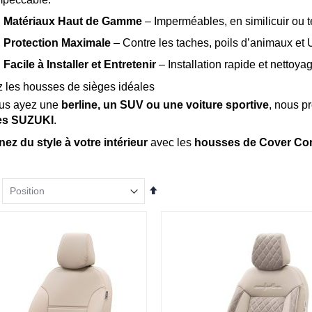
✅
Matériaux Haut de Gamme
– Imperméables, en similicuir ou te
✅
Protection Maximale
– Contre les taches, poils d’animaux et 
✅
Facile à Installer et Entretenir
– Installation rapide et nettoya
 les housses de sièges idéales
us ayez une
berline, un SUV ou une voiture sportive
, nous p
es SUZUKI
.
z du style à votre intérieur
avec les
housses de Cover C
Par
ordre
décroissant