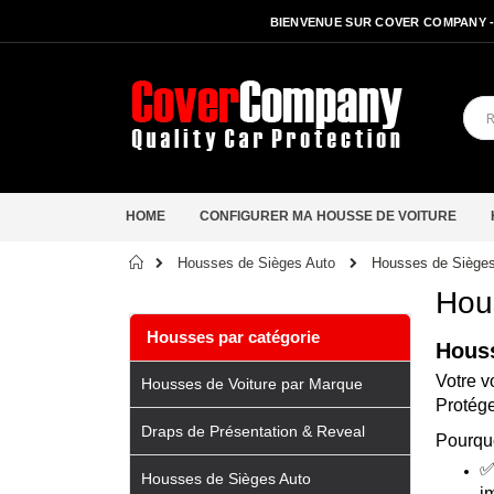
BIENVENUE SUR COVER COMPANY 
HOME
CONFIGURER MA HOUSSE DE VOITURE
Accueil
Housses de Siège
Housses de Sièges Auto
Hou
Housses par catégorie
Houss
Votre v
Housses de Voiture par Marque
Protége
Draps de Présentation & Reveal
Pourquo
Housses de Sièges Auto
i