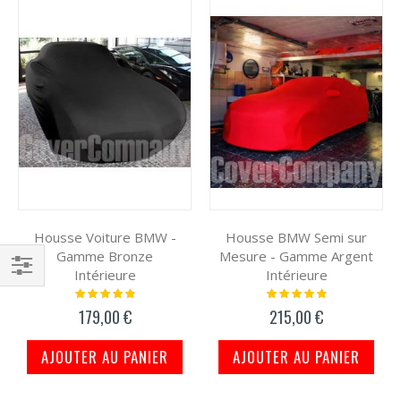
Housse Voiture BMW -
Housse BMW Semi sur
Gamme Bronze
Mesure - Gamme Argent
Intérieure
Intérieure
Filtrer
Notation:
Notation:
100%
99%
179,00 €
215,00 €
par
AJOUTER AU PANIER
AJOUTER AU PANIER