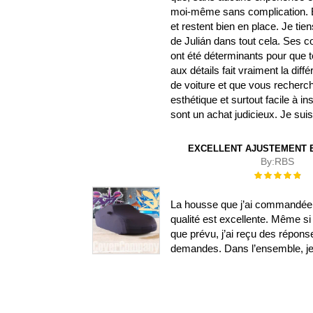
moi-même sans complication. El
et restent bien en place. Je ti
de Julián dans tout cela. Ses
ont été déterminants pour que t
aux détails fait vraiment la di
de voiture et que vous recherch
esthétique et surtout facile à i
sont un achat judicieux. Je su
EXCELLENT AJUSTEMENT E
By:
RBS
Évaluation :
100%
La housse que j’ai commandée s
qualité est excellente. Même si 
que prévu, j’ai reçu des répon
demandes. Dans l’ensemble, je s