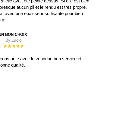
 elle avait été peinte dessus. Si elle est bien
 a presque aucun pli et le rendu est très propre.
eur, avec une épaisseur suffisante pour bien
eur.
UN BON CHOIX
By:
Lucio
Évaluation :
100%
onstante avec le vendeur, bon service et
onne qualité.