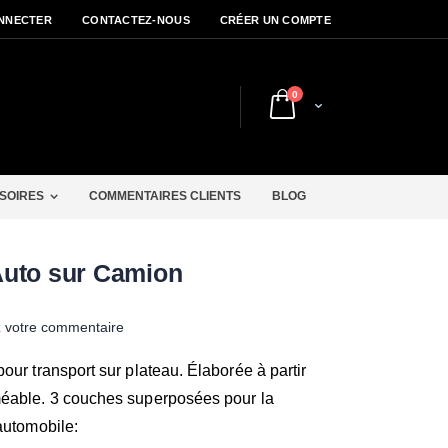
NNECTER
CONTACTEZ-NOUS
CRÉER UN COMPTE
articles
0
Cart
r
SOIRES
COMMENTAIRES CLIENTS
BLOG
Auto sur Camion
z votre commentaire
our transport sur plateau. Élaborée à partir
méable. 3 couches superposées pour la
automobile: