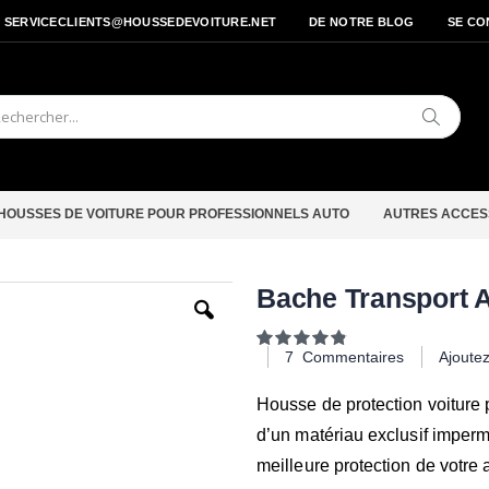
- SERVICECLIENTS@HOUSSEDEVOITURE.NET
DE NOTRE BLOG
SE CO
Cherche
HOUSSES DE VOITURE POUR PROFESSIONNELS AUTO
AUTRES ACCES
Passer
Bache Transport 
au
début
Notation:
de
97
100
% of
7
Commentaires
Ajoute
la
Galerie
d’images
Housse de protection voiture p
d’un matériau exclusif imper
meilleure protection de votre 