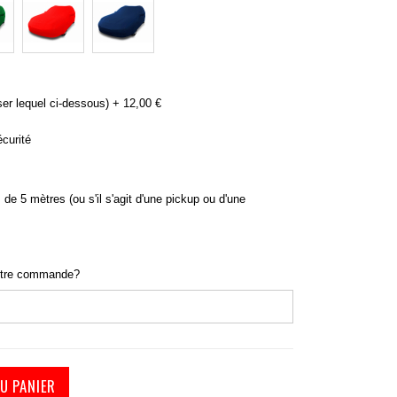
rotection protection auto sur camion
ser lequel ci-dessous)
+
12,00 €
curité
 de 5 mètres (ou s'il s'agit d'une pickup ou d'une
otre commande?
U PANIER