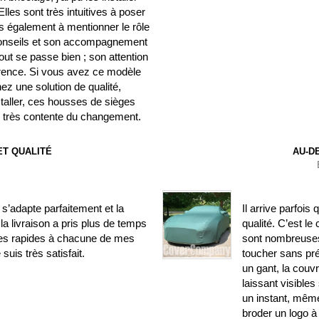
les sont très intuitives à poser
ens également à mentionner le rôle
 conseils et son accompagnement
out se passe bien ; son attention
fférence. Si vous avez ce modèle
ez une solution de qualité,
nstaller, ces housses de sièges
is très contente du changement.
T QUALITÉ
AU-D
’adapte parfaitement et la
Il arrive parfois
la livraison a pris plus de temps
qualité. C’est le
ses rapides à chacune de mes
sont nombreuses.
uis très satisfait.
toucher sans pr
un gant, la couv
laissant visible
un instant, même
broder un logo à 