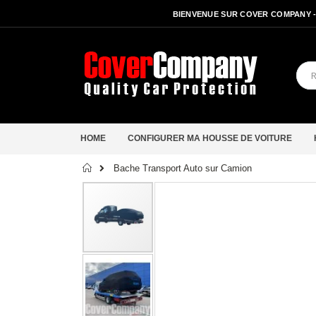
BIENVENUE SUR COVER COMPANY 
HOME
CONFIGURER MA HOUSSE DE VOITURE
Accueil
Bache Transport Auto sur Camion
Passer
à
la
fin
de
la
galerie
d’images