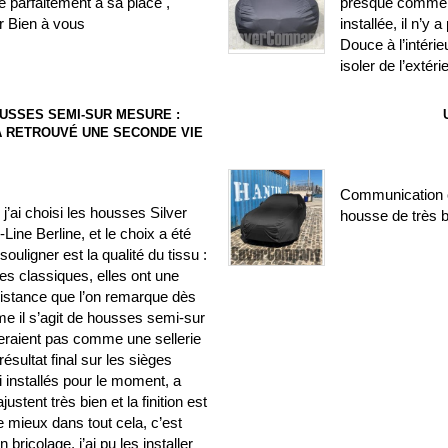
 parfaitement à sa place ,
presque comme si
r Bien à vous
installée, il n’y
Douce à l’intéri
isoler de l’extéri
USSES SEMI-SUR MESURE :
) A RETROUVÉ UNE SECONDE VIE
Communication c
’ai choisi les housses Silver
housse de très b
ine Berline, et le choix a été
ouligner est la qualité du tissu :
es classiques, elles ont une
sistance que l’on remarque dès
me il s’agit de housses semi-sur
seraient pas comme une sellerie
résultat final sur les sièges
ai installés pour le moment, a
stent très bien et la finition est
e mieux dans tout cela, c’est
ricolage, j’ai pu les installer