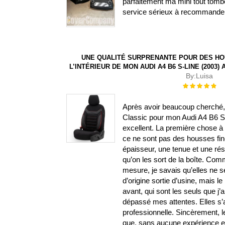
parfaitement ma mini tout tombe
service sérieux à recommande
UNE QUALITÉ SURPRENANTE POUR DES HO
L’INTÉRIEUR DE MON AUDI A4 B6 S-LINE (2003
By:
Luisa
Évaluation :
100%
Après avoir beaucoup cherché, j
Classic pour mon Audi A4 B6 S-L
excellent. La première chose à s
ce ne sont pas des housses fin
épaisseur, une tenue et une ré
qu’on les sort de la boîte. Com
mesure, je savais qu’elles ne 
d’origine sortie d’usine, mais le 
avant, qui sont les seuls que j’
dépassé mes attentes. Elles s’aju
professionnelle. Sincèrement, l
que, sans aucune expérience en b