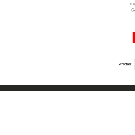
Im
G
Afficher
MON 
Mon C
Chez Cover Company, nous
Suivi