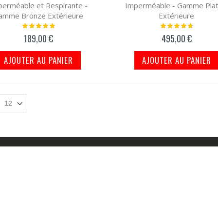
perméable et Respirante -
Imperméable - Gamme Plat
amme Bronze Extérieure
Extérieure
Notation:
Notation:
100%
97%
189,00 €
495,00 €
AJOUTER AU PANIER
AJOUTER AU PANIER
COMPTE
NOS SERVICES
ompte
Qui Sommes-Nous?
Comment Choisir Housse Voi
 Commande