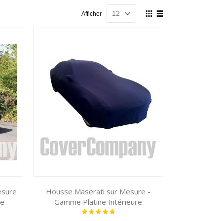
Afficher
Afficher
en
Grille
Liste
esure
Housse Maserati sur Mesure -
re
Gamme Platine Intérieure
Notation:
100%