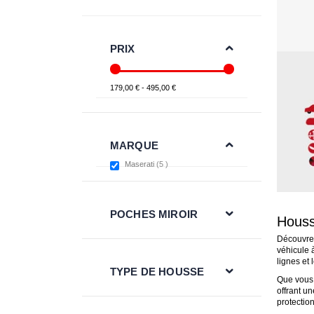
PRIX
179,00 € - 495,00 €
MARQUE
items
Maserati
5
POCHES MIROIR
Houss
Découvrez
véhicule 
lignes et 
TYPE DE HOUSSE
Que vous 
offrant un
protection