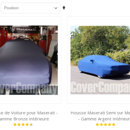
Par
ordre
décroissant
e de Voiture pour Maserati -
Housse Maserati Semi sur M
amme Bronze Intérieure
- Gamme Argent Intérieu
Notation:
Notation:
90%
100%