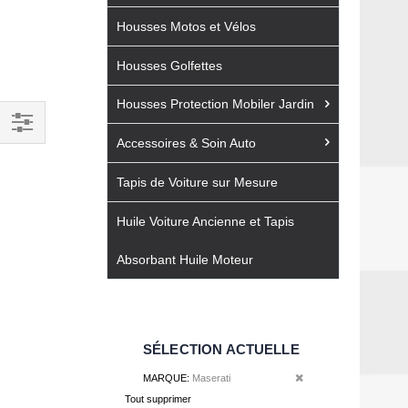
Housses Motos et Vélos
Housses Golfettes
Housses Protection Mobiler Jardin
Accessoires & Soin Auto
Filtrer
par
Tapis de Voiture sur Mesure
Huile Voiture Ancienne et Tapis
Absorbant Huile Moteur
SÉLECTION ACTUELLE
Retirer cet élément
MARQUE
Maserati
Tout supprimer