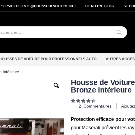
- SERVICECLIENTS@HOUSSEDEVOITURE.NET
DE NOTRE BLOG
SE CO
Cherche
HOUSSES DE VOITURE POUR PROFESSIONNELS AUTO
AUTRES ACCES
 Intérieure
Passer
Housse de Voitur
au
Bronze Intérieure
début
de
la
Notation:
Galerie
90
100
% of
2
Commentaires
Ajoute
d’images
Protection efficace pour votr
pour Maserati prévient les ray