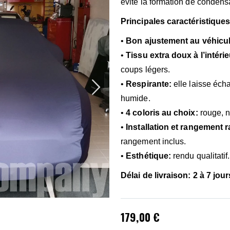
évite la formation de condens
Principales caractéristiques
•
Bon ajustement au véhicu
•
Tissu extra doux à l’intérie
coups légers.
•
Respirante:
elle laisse éch
humide.
•
4 coloris au choix:
rouge, n
•
Installation et rangement r
rangement inclus.
•
Esthétique:
rendu qualitatif.
Délai de livraison: 2 à 7 jou
179,00 €