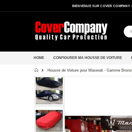
BIENVENUE SUR COVER COMPANY 
HOME
CONFIGURER MA HOUSSE DE VOITURE
Accueil
Housse de Voiture pour Maserati - Gamme Bronze
Passer
à
la
fin
de
la
galerie
d’images