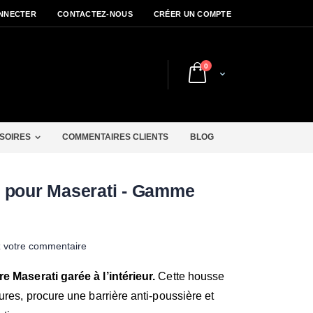
NNECTER
CONTACTEZ-NOUS
CRÉER UN COMPTE
articles
0
Cart
r
SOIRES
COMMENTAIRES CLIENTS
BLOG
e pour Maserati - Gamme
z votre commentaire
e Maserati garée à l’intérieur.
Cette housse
ures, procure une barrière anti-poussière et