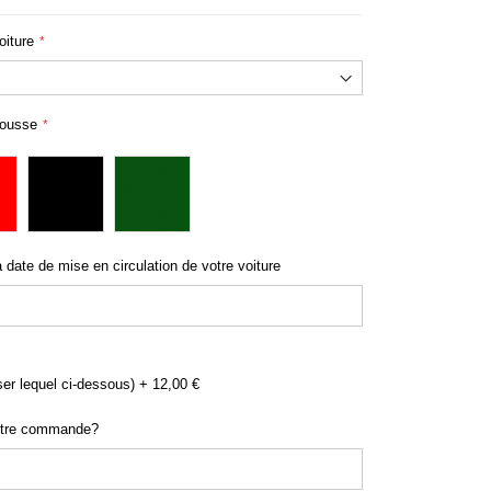
oiture
rotection Maserati 3200 superleggera
housse
a date de mise en circulation de votre voiture
ser lequel ci-dessous)
+
12,00 €
otre commande?