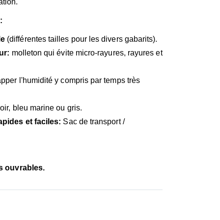
ation.
:
le
(différentes tailles pour les divers gabarits).
ur:
molleton qui évite micro-rayures, rayures et
apper l'humidité y compris par temps très
oir, bleu marine ou gris.
apides et faciles:
Sac de transport /
rs ouvrables.