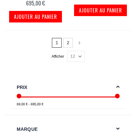
695,00 €
AJOUTER AU PANIER
AJOUTER AU PANIER
Page
Vous lisez actuellement la page
Page
Page
Suivant
1
2
Afficher
PRIX
69,00 € - 695,00 €
MARQUE