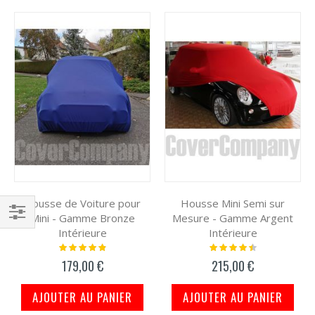
décroissant
Grille
List
Housse de Voiture pour
Housse Mini Semi sur
Mini - Gamme Bronze
Mesure - Gamme Argent
Filtrer
Intérieure
Intérieure
Notation:
Notation:
par
100%
93%
179,00 €
215,00 €
AJOUTER AU PANIER
AJOUTER AU PANIER