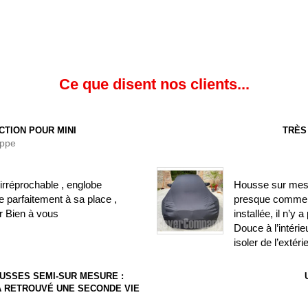
Ce que disent nos clients...
CTION POUR MINI
TRÈS
ippe
irréprochable , englobe
Housse sur mesure
 parfaitement à sa place ,
presque comme si
r Bien à vous
installée, il n’y
Douce à l’intéri
isoler de l’extéri
USSES SEMI-SUR MESURE :
) A RETROUVÉ UNE SECONDE VIE