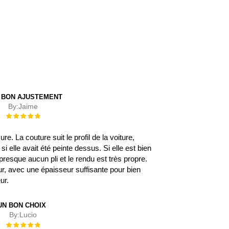
 BON AJUSTEMENT
By:
Jaime
Évaluation :
100%
. La couture suit le profil de la voiture,
 elle avait été peinte dessus. Si elle est bien
 a presque aucun pli et le rendu est très propre.
eur, avec une épaisseur suffisante pour bien
eur.
UN BON CHOIX
By:
Lucio
Évaluation :