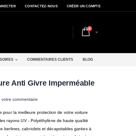
NNECTER
CONTACTEZ-NOUS
CRÉER UN COMPTE
articles
0
Cart
r
SOIRES
COMMENTAIRES CLIENTS
BLOG
re Anti Givre Imperméable
z votre commentaire
pour la meilleure protection de votre voiture
et les rayons UV - Polyéthylène de haute qualité
ge berlines, cabriolets et décapotables garées à