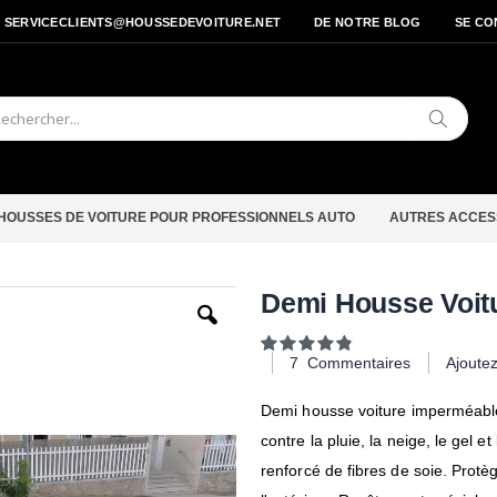
- SERVICECLIENTS@HOUSSEDEVOITURE.NET
DE NOTRE BLOG
SE CO
Cherche
HOUSSES DE VOITURE POUR PROFESSIONNELS AUTO
AUTRES ACCES
Passer
Demi Housse Voitu
au
début
Notation:
de
97
100
% of
7
Commentaires
Ajoute
la
Galerie
d’images
Demi housse voiture imperméable 
contre la pluie, la neige, le gel 
renforcé de fibres de soie. Protè