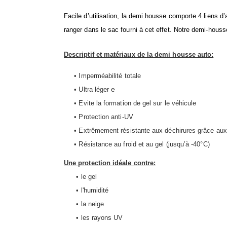
Facile d’utilisation, la demi housse comporte 4 liens 
ranger dans le sac fourni à cet effet. Notre demi-hous
Descriptif et matériaux de la demi housse auto:
• Imperméabilité totale
e
• Ultra léger
• Evite la formation de gel sur le véhicule
• Protection anti-UV
• Extrêmement résistante aux déchirures grâce aux 
• Résistance au froid et au gel (jusqu’à -40°C)
Une protection idéale contre:
• le gel
• l'humidité
• la neige
• les rayons UV