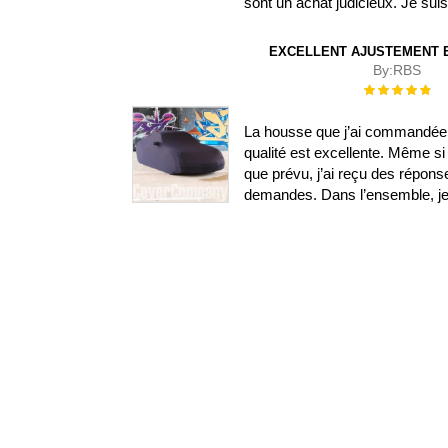
sont un achat judicieux. Je su
EXCELLENT AJUSTEMENT E
By:
RBS
Évaluation :
100%
La housse que j’ai commandée s
qualité est excellente. Même si 
que prévu, j’ai reçu des répon
demandes. Dans l’ensemble, je s