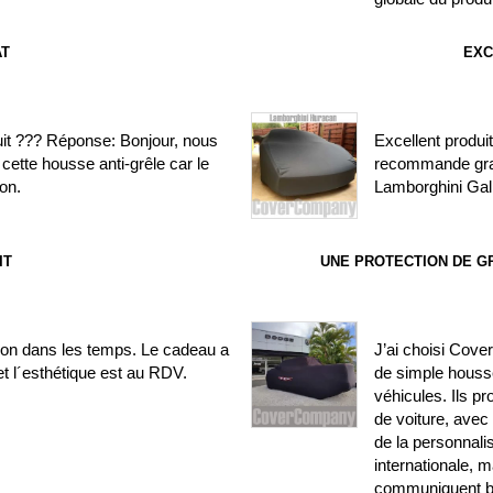
AT
EXC
uit ??? Réponse: Bonjour, nous
Excellent produit
cette housse anti-grêle car le
recommande gra
on.
Lamborghini Gal
IT
UNE PROTECTION DE G
ison dans les temps. Le cadeau a
J’ai choisi Cove
t l´esthétique est au RDV.
de simple houss
véhicules. Ils 
de voiture, avec
de la personnali
internationale, m
communiquent bi