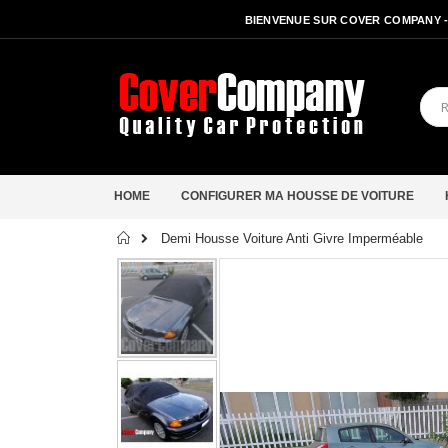
BIENVENUE SUR COVER COMPANY 
HOME
CONFIGURER MA HOUSSE DE VOITURE
Accueil
Demi Housse Voiture Anti Givre Imperméable
Passer
à
la
fin
de
la
galerie
d’images