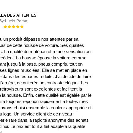
ELÀ DES ATTENTES
By:
Lucio Poma
Évaluation :
100%
 qu’un produit dépasse nos attentes par sa
 cas de cette housse de voiture. Ses qualités
 La qualité du matériau offre une sensation au
écédent. La housse épouse la voiture comme
rant jusqu’à la base, pneus compris, tout en
s ses lignes musclées. Elle se met en place en
 dans des espaces réduits. J’ai décidé de faire
l’arrière, ce qui crée un contraste élégant. Les
étroviseurs sont excellentes et facilitent la
la housse. Enfin, cette qualité est égalée par le
qui a toujours répondu rapidement à toutes mes
avons choisi ensemble la couleur appropriée et
 logo. Un service client de ce niveau
erle rare dans la rapidité anonyme des achats
’hui. Le prix est tout à fait adapté à la qualité
t.