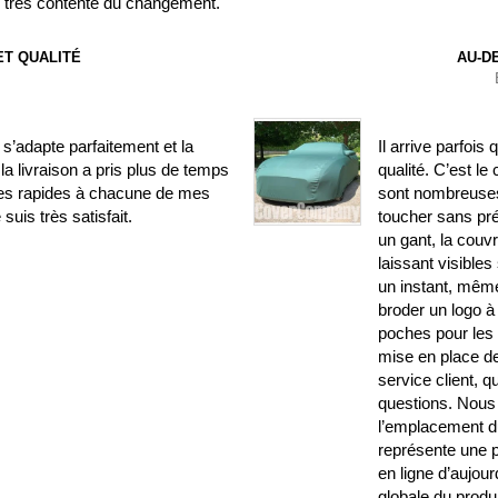
is très contente du changement.
T QUALITÉ
AU-D
’adapte parfaitement et la
Il arrive parfois
la livraison a pris plus de temps
qualité. C’est le
ses rapides à chacune de mes
sont nombreuses.
uis très satisfait.
toucher sans pr
un gant, la couv
laissant visible
un instant, même
broder un logo à 
poches pour les r
mise en place de 
service client, 
questions. Nous 
l’emplacement du
représente une p
en ligne d’aujourd
globale du produi