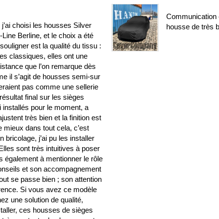
Communication c
’ai choisi les housses Silver
housse de très b
ine Berline, et le choix a été
ouligner est la qualité du tissu :
es classiques, elles ont une
sistance que l’on remarque dès
me il s’agit de housses semi-sur
seraient pas comme une sellerie
résultat final sur les sièges
ai installés pour le moment, a
stent très bien et la finition est
e mieux dans tout cela, c’est
ricolage, j’ai pu les installer
les sont très intuitives à poser
ens également à mentionner le rôle
 conseils et son accompagnement
out se passe bien ; son attention
fférence. Si vous avez ce modèle
ez une solution de qualité,
nstaller, ces housses de sièges