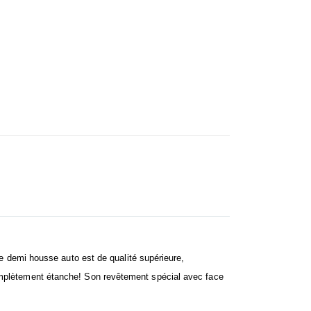
demi housse voiture bmw
e demi housse auto est de qualité supérieure,
complètement étanche! Son revêtement spécial avec face