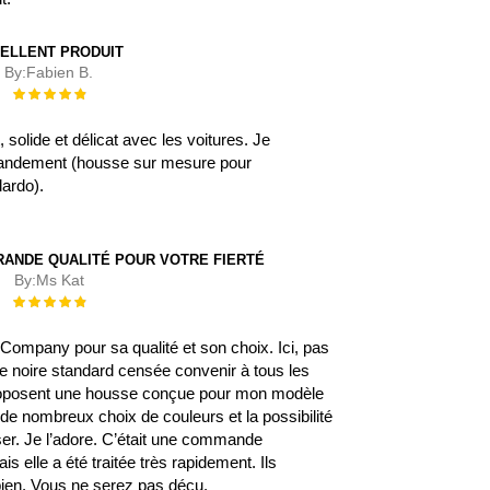
ELLENT PRODUIT
By:
Fabien B.
Évaluation :
100%
, solide et délicat avec les voitures. Je
ndement (housse sur mesure pour
lardo).
RANDE QUALITÉ POUR VOTRE FIERTÉ
By:
Ms Kat
Évaluation :
100%
rCompany pour sa qualité et son choix. Ici, pas
e noire standard censée convenir à tous les
proposent une housse conçue pour mon modèle
 de nombreux choix de couleurs et la possibilité
ser. Je l’adore. C’était une commande
ais elle a été traitée très rapidement. Ils
en. Vous ne serez pas déçu.