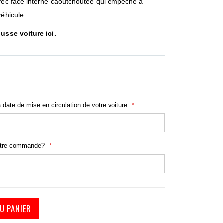
avec face interne caoutchoutée qui empêche à
véhicule.
usse voiture ici
.
a date de mise en circulation de votre voiture
otre commande?
U PANIER