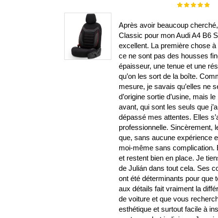
Évaluation :
100%
Après avoir beaucoup cherché, j
Classic pour mon Audi A4 B6 S-L
excellent. La première chose à s
ce ne sont pas des housses fin
épaisseur, une tenue et une ré
qu’on les sort de la boîte. Com
mesure, je savais qu’elles ne 
d’origine sortie d’usine, mais le 
avant, qui sont les seuls que j’
dépassé mes attentes. Elles s’aju
professionnelle. Sincèrement, l
que, sans aucune expérience en b
moi-même sans complication. El
et restent bien en place. Je ti
de Julián dans tout cela. Ses
ont été déterminants pour que t
aux détails fait vraiment la di
de voiture et que vous recherch
esthétique et surtout facile à i