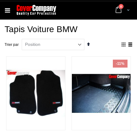
articles
0
Cart
Tapis Voiture BMW
Par
Affich
Trier par
ordre
en
décroissant
Grille
List
-11%