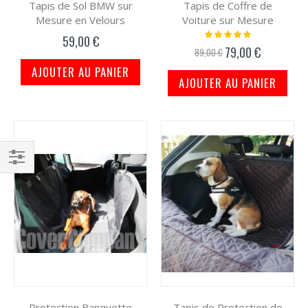
Tapis de Sol BMW sur
Tapis de Coffre de
Mesure en Velours
Voiture sur Mesure
Notation:
59,00 €
100%
79,00 €
Prix
89,00 €
spécial
AJOUTER AU PANIER
AJOUTER AU PANIER
Filtrer
par
Protection Banquette
Tapis de Protection de