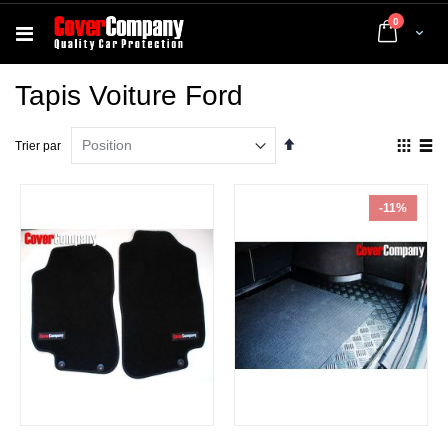
articles
0
Cart
Tapis Voiture Ford
Par
Affich
Trier par
ordre
en
décroissant
Grille
List
-11%