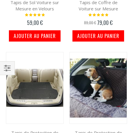
Tapis de Sol Voiture sur
Tapis de Coffre de
Mesure en Velours
Voiture sur Mesure
Notation:
Notation:
100%
100%
59,00 €
79,00 €
Prix
89,00 €
spécial
AJOUTER AU PANIER
AJOUTER AU PANIER
Filtrer
par
Tapis de Protection de
Tapis de Protection de