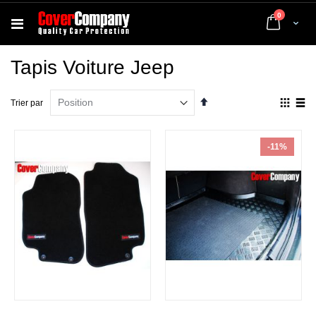
articles
0
Cart
Tapis Voiture Jeep
Par
Affich
Trier par
ordre
en
décroissant
Grille
List
-11%