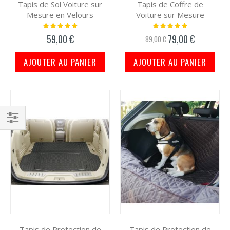
Tapis de Sol Voiture sur
Tapis de Coffre de
Mesure en Velours
Voiture sur Mesure
Notation:
Notation:
100%
100%
59,00 €
79,00 €
Prix
89,00 €
spécial
AJOUTER AU PANIER
AJOUTER AU PANIER
Filtrer
par
Tapis de Protection de
Tapis de Protection de