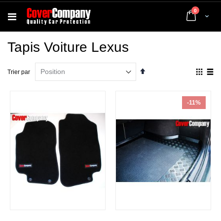
articles
0
Cart
Tapis Voiture Lexus
Par
Affich
Trier par
ordre
en
décroissant
Grille
List
-11%