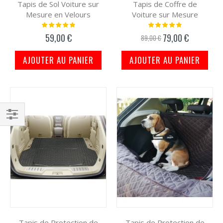
Tapis de Sol Voiture sur
Tapis de Coffre de
Mesure en Velours
Voiture sur Mesure
Notation:
Notation:
100%
100%
59,00 €
79,00 €
Prix
89,00 €
spécial
AJOUTER AU PANIER
AJOUTER AU PANIER
Filtrer
par
Tapis de Protection de
Tapis de Protection de