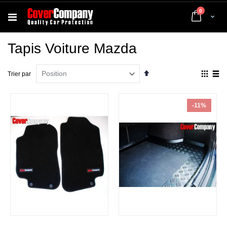
articles
0
Cart
Tapis Voiture Mazda
Par
Affich
Trier par
ordre
en
décroissant
Grille
List
-11%