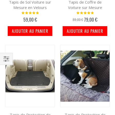
Tapis de Sol Voiture sur
Tapis de Coffre de
Mesure en Velours
Voiture sur Mesure
Notation:
Notation:
100%
100%
59,00 €
79,00 €
Prix
89,00 €
spécial
AJOUTER AU PANIER
AJOUTER AU PANIER
Filtrer
par
Tapis de Protection de
Tapis de Protection de