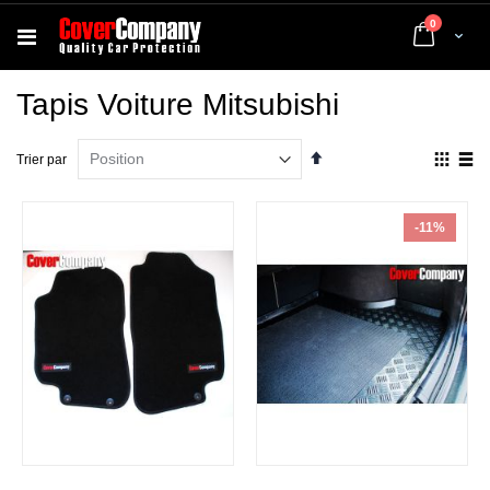
articles
0
Cart
Tapis Voiture Mitsubishi
Par
Affich
Trier par
ordre
en
décroissant
Grille
List
-11%