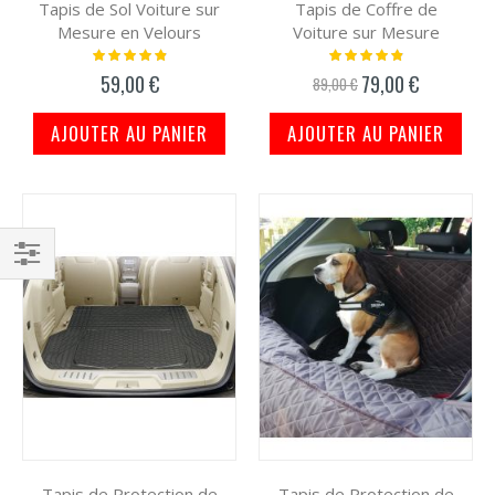
Tapis de Sol Voiture sur
Tapis de Coffre de
Mesure en Velours
Voiture sur Mesure
Notation:
Notation:
100%
100%
59,00 €
79,00 €
Prix
89,00 €
spécial
AJOUTER AU PANIER
AJOUTER AU PANIER
Filtrer
par
Tapis de Protection de
Tapis de Protection de