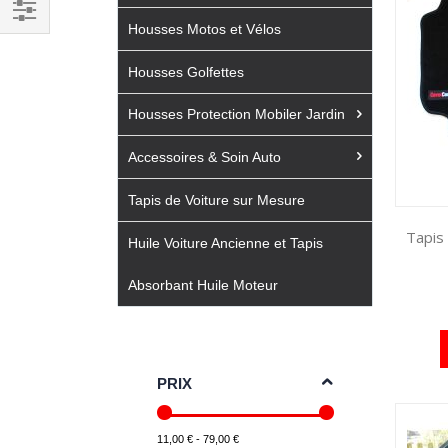
Housses Motos et Vélos
Filtrer
par
Housses Golfettes
Housses Protection Mobiler Jardin
Accessoires & Soin Auto
Tapis de Voiture sur Mesure
Tapis
Huile Voiture Ancienne et Tapis
Absorbant Huile Moteur
PRIX
11,00 € - 79,00 €