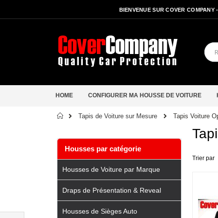
BIENVENUE SUR COVER COMPANY 
HOME
CONFIGURER MA HOUSSE DE VOITURE
Accueil
Tapis Voiture O
Tapis de Voiture sur Mesure
Tapi
Housses par catégorie
Trier par
Housses de Voiture par Marque
Draps de Présentation & Reveal
Housses de Sièges Auto