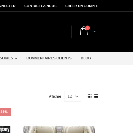
NNECTER
CONTACTEZ-NOUS
CRÉER UN COMPTE
articles
0
Cart
r
SOIRES
COMMENTAIRES CLIENTS
BLOG
Afficher
Afficher
en
Grille
Liste
-11%