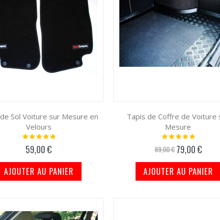
 de Sol Voiture sur Mesure en
Tapis de Coffre de Voiture 
Velours
Mesure
Notation:
Notation:
100%
100%
59,00 €
79,00 €
Prix
89,00 €
spécial
AJOUTER AU PANIER
AJOUTER AU PANIER