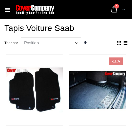
articles
0
Cart
Tapis Voiture Saab
Par
Affich
Trier par
ordre
en
décroissant
Grille
List
-11%