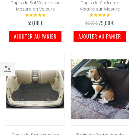
Tapis de Sol Voiture sur
Tapis de Coffre de
Mesure en Velours
Voiture sur Mesure
Notation:
Notation:
100%
100%
59,00 €
79,00 €
Prix
89,00 €
spécial
AJOUTER AU PANIER
AJOUTER AU PANIER
Filtrer
par
Tapis de Protection de
Tapis de Protection de