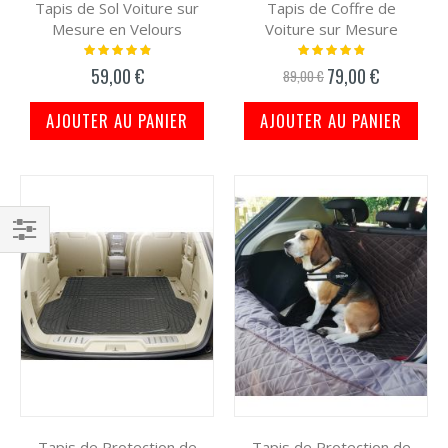
Tapis de Sol Voiture sur
Tapis de Coffre de
Mesure en Velours
Voiture sur Mesure
Notation:
Notation:
100%
100%
59,00 €
79,00 €
Prix
89,00 €
spécial
AJOUTER AU PANIER
AJOUTER AU PANIER
Filtrer
par
Tapis de Protection de
Tapis de Protection de