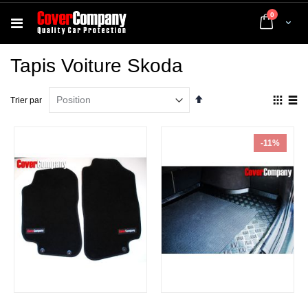
articles
0
Cart
Tapis Voiture Skoda
Par
Affich
Trier par
ordre
en
décroissant
Grille
List
-11%