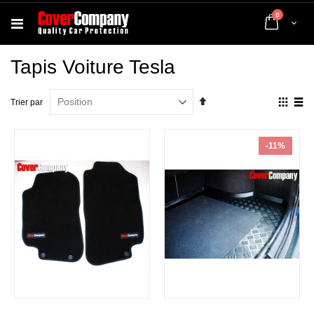
articles
0
Cart
Tapis Voiture Tesla
Par
Affich
Trier par
ordre
en
décroissant
Grille
List
-11%