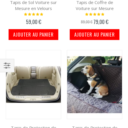
Tapis de Sol Voiture sur
Tapis de Coffre de
Mesure en Velours
Voiture sur Mesure
Notation:
Notation:
100%
100%
59,00 €
79,00 €
Prix
89,00 €
spécial
AJOUTER AU PANIER
AJOUTER AU PANIER
Filtrer
par
Tapis de Protection de
Tapis de Protection de