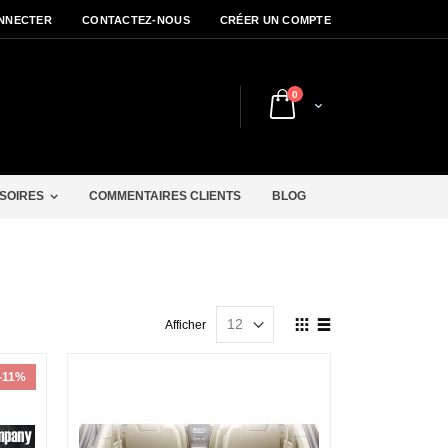
NNECTER
CONTACTEZ-NOUS
CRÉER UN COMPTE
articles
0
Cart
r
SOIRES
COMMENTAIRES CLIENTS
BLOG
Afficher
Afficher
en
Grille
Liste
-11%