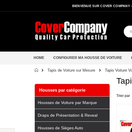
BIENVENUE SUR COVER COMPANY 
HOME
CONFIGURER MA HOUSSE DE VOITURE
Accueil
Tapis Voiture V
Tapis de Voiture sur Mesure
Tapi
Housses par catégorie
Trier par
Housses de Voiture par Marque
Draps de Présentation & Reveal
Housses de Sièges Auto