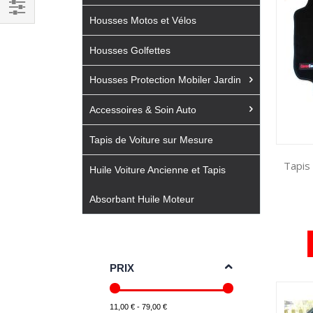
Housses Motos et Vélos
Filtrer
par
Housses Golfettes
Housses Protection Mobiler Jardin
Accessoires & Soin Auto
Tapis de Voiture sur Mesure
Tapis
Huile Voiture Ancienne et Tapis
Absorbant Huile Moteur
PRIX
11,00 € - 79,00 €