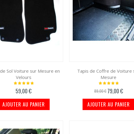
 de Sol Voiture sur Mesure en
Tapis de Coffre de Voiture 
Velours
Mesure
Notation:
Notation:
100%
100%
59,00 €
79,00 €
Prix
89,00 €
spécial
AJOUTER AU PANIER
AJOUTER AU PANIER