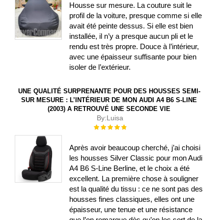
Housse sur mesure. La couture suit le
profil de la voiture, presque comme si elle
avait été peinte dessus. Si elle est bien
installée, il n’y a presque aucun pli et le
rendu est très propre. Douce à l’intérieur,
avec une épaisseur suffisante pour bien
isoler de l’extérieur.
UNE QUALITÉ SURPRENANTE POUR DES HOUSSES SEMI-
SUR MESURE : L’INTÉRIEUR DE MON AUDI A4 B6 S-LINE
(2003) A RETROUVÉ UNE SECONDE VIE
By:
Luisa
Évaluation :
100%
Après avoir beaucoup cherché, j’ai choisi
les housses Silver Classic pour mon Audi
A4 B6 S-Line Berline, et le choix a été
excellent. La première chose à souligner
est la qualité du tissu : ce ne sont pas des
housses fines classiques, elles ont une
épaisseur, une tenue et une résistance
que l’on remarque dès qu’on les sort de la