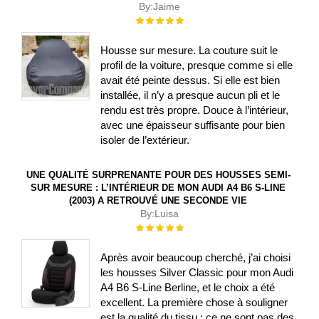
By:
Jaime
Évaluation :
100%
Housse sur mesure. La couture suit le
profil de la voiture, presque comme si elle
avait été peinte dessus. Si elle est bien
installée, il n’y a presque aucun pli et le
rendu est très propre. Douce à l’intérieur,
avec une épaisseur suffisante pour bien
isoler de l’extérieur.
UNE QUALITÉ SURPRENANTE POUR DES HOUSSES SEMI-
SUR MESURE : L’INTÉRIEUR DE MON AUDI A4 B6 S-LINE
(2003) A RETROUVÉ UNE SECONDE VIE
By:
Luisa
Évaluation :
100%
Après avoir beaucoup cherché, j’ai choisi
les housses Silver Classic pour mon Audi
A4 B6 S-Line Berline, et le choix a été
excellent. La première chose à souligner
est la qualité du tissu : ce ne sont pas des